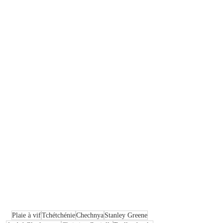
Plaie à vif
Tchétchénie
Chechnya
Stanley Greene