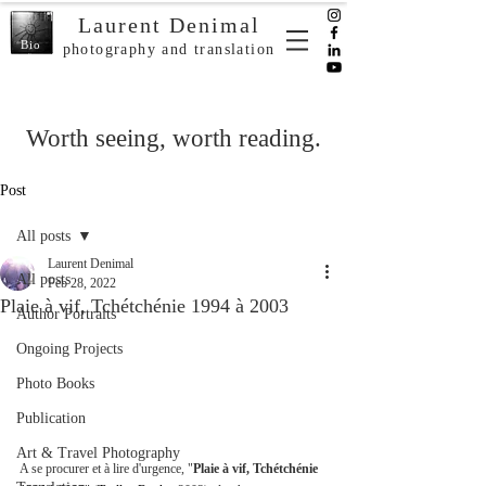
Laurent Denimal
Bio
photography and translation
Worth seeing, worth reading.
Post
All posts
Laurent Denimal
All posts
Feb 28, 2022
Plaie à vif, Tchétchénie 1994 à 2003
Author Portraits
Ongoing Projects
Photo Books
Publication
Art & Travel Photography
A se procurer et à lire d'urgence, "
Plaie à vif, Tchétchénie 