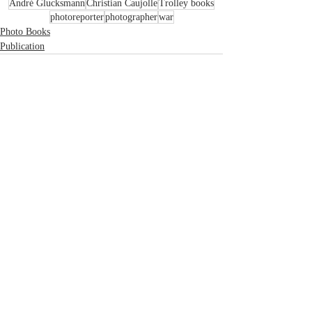
André Glucksmann
Christian Caujolle
Trolley books
photoreporter
photographer
war
Photo Books
Publication
Recent Posts
See All