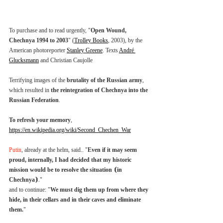
To purchase and to read urgently, "
Open Wound, 
Chechnya 1994 to 2003
" (
Trolley Books
, 2003), by the 
American photoreporter 
Stanley Greene
. Texts 
André 
Glucksmann
 and Christian Caujolle
Terrifying images of the 
brutality of the Russian army
, 
which resulted in 
the reintegration of Chechnya into the 
Russian Federation
.
To refresh your memory
, 
https://en.wikipedia.org/wiki/Second_Chechen_War
Putin
, already at the helm, said.. "
Even if it may seem 
proud, internally, I had decided that my historic 
mission would be to resolve the situation ⦗in 
Chechnya⦘
."
and to continue: "
We must dig them up from where they 
hide, in their cellars and in their caves and eliminate 
them.
"