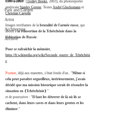
Translation
1994 à 2003
" (
Trolley Books
, 2003), du photoreporter 
américain 
Stanley Greene
. Textes 
André Glucksmann
 et 
Park and Garden
Christian Caujolle
Artist
Images terrifiantes de la 
brutalité de l'armée russe
, qui 
Architecture
abouti à 
la réinsertion de la Tchétchénie dans la 
fédération de Russie
. 
Archive
Pour se rafraîchir la mémoire
, 
https://fr.wikipedia.org/wiki/Seconde_guerre_de_Tchétchéni
e
Poutine
, déjà aux manettes, s'était fendu d'un.. "
Même si 
cela peut paraître orgueilleux, intérieurement, j'avais 
décidé que ma mission historique serait de résoudre la 
situation en ⦗Tchétchénie⦘
." 
et de poursuivre : "
Il faut les déterrer de là où ils se 
cachent, dans leurs caves et dans leurs grottes et les 
éliminer
."